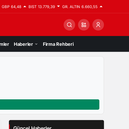
GBP
64,48
BIST
13.779,39
GR. ALTIN
6.660,55
mler
Haberler
Firma Rehberi
Güncel Haberler