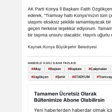
AK Parti Konya İl Başkanı Fatih Özgökçe
ederek, “Tramvay hattı Konya’mızın tüm çe
ulaşımı eksiksiz şekilde tamamlayacak bi
geçen herkese teşekkür ediyorum. Tamaml
bir taşıma unsuru olacaktır. Hayırlı uğurlu o
Kaynak:Konya Büyükşehir Belediyesi
HABERLE ILGILI DAHA FAZLASI
#
Altay
#
Başkan
#
Başkanı
#
Çalışmaları
#
özgökçen
#
Şehir
#
STADYUM
#
Tramva
Tamamen Ücretsiz Olarak
Bültenimize Abone Olabilirsin
Yeni haberlerden haberdar olmak içi