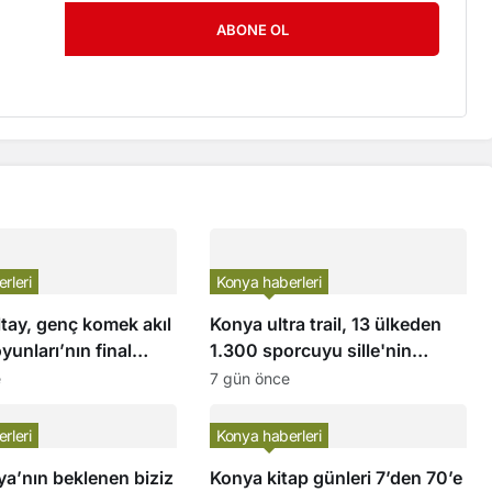
ABONE OL
rleri
Konya haberleri
tay, genç komek akıl
Konya ultra trail, 13 ülkeden
yunları’nın final
1.300 sporcuyu sille'nin
ğrencilerin
doğasında buluşturdu
e
7 gün önce
ı paylaştı
rleri
Konya haberleri
ya’nın beklenen biziz
Konya kitap günleri 7’den 70’e