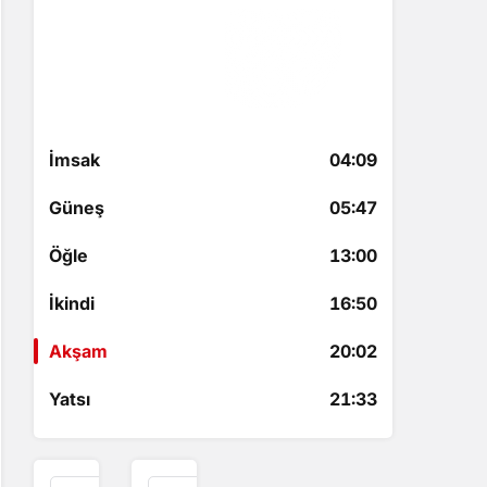
Akşam
20:02
1 saat 5 dakika kaldı
İmsak
04:09
Güneş
05:47
Öğle
13:00
İkindi
16:50
Akşam
20:02
Yatsı
21:33