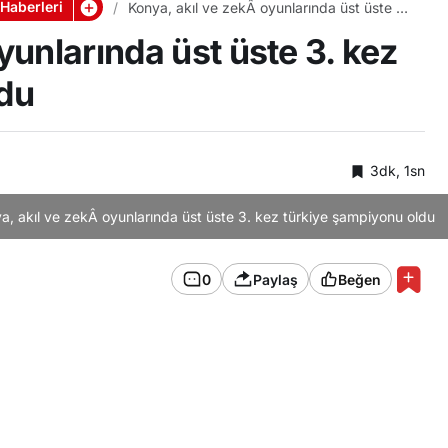
Haberleri
Konya, akıl ve zekÂ oyunlarında üst üste 3.
kez türkiye şampiyonu oldu
yunlarında üst üste 3. kez
ldu
3dk, 1sn
a, akıl ve zekÂ oyunlarında üst üste 3. kez türkiye şampiyonu oldu
0
Paylaş
Beğen