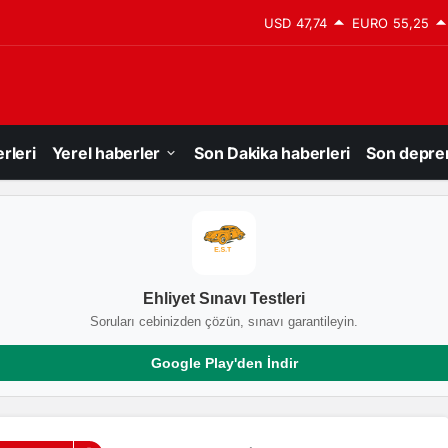
USD
47,74
EURO
55,25
rleri
Yerel haberler
Son Dakika haberleri
Son depre
Ehliyet Sınavı Testleri
Soruları cebinizden çözün, sınavı garantileyin.
Google Play'den İndir