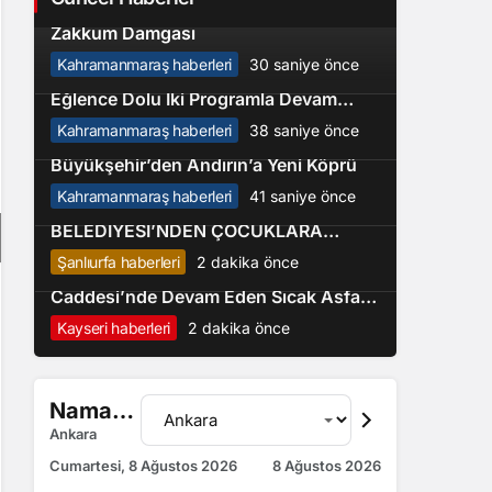
Ağustos Fuarı’nın Yedinci Gününe
2
Zakkum Damgası
Kahramanmaraş haberleri
30 saniye önce
Geleneksel Ağustos Fuarı Pazar Günü
Eğlence Dolu İki Programla Devam
3
Edecek
Kahramanmaraş haberleri
38 saniye önce
4
Büyükşehir’den Andırın’a Yeni Köprü
Kahramanmaraş haberleri
41 saniye önce
ŞANLIURFA BÜYÜKŞEHİR
5
BELEDİYESİ’NDEN ÇOCUKLARA
PROFESYONEL BASKETBOL EĞİTİMİ
Şanlıurfa haberleri
2 dakika önce
Başkan Büyükkılıç, Sazyolu
Caddesi’nde Devam Eden Sıcak Asfalt
Çalışmalarını İnceledi
Kayseri haberleri
2 dakika önce
Namaz Vakitleri
Ankara
Cumartesi, 8 Ağustos 2026
8 Ağustos 2026