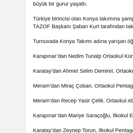
büyük bir gurur yaşattı.
Türkiye birincisi olan Konya takımına şampi
TAZOF Başkanı Şaban Kurt tarafından takd
Turnuvada Konya Takımı adına yarışan öğre
Karapınar’dan Nedim Tunalp Ortaokul Küre 
Karatay’dan Ahmet Selim Demirel, Ortaokul
Meram’dan Miraç Çoban, Ortaokul Pentago 
Meram’dan Recep Yasir Çelik, Ortaokul Abl
Karapınar’dan Mariye Saraçoğlu, İlkokul Equ
Karatay’dan Zeynep Torun, İlkokul Pentago 