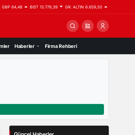
GBP
64,48
BIST
13.779,39
GR. ALTIN
6.659,50
mler
Haberler
Firma Rehberi
Güncel Haberler