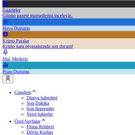
Gazeteler
Günün gazete manşetlerini inceleyin.
Hava Durumu
Kripto Paralar
Kripto para piyasalarında son durum!
Maç Merkezi
Puan Durumu
Gündem
Dünya haberleri
Son Dakika
Son depremler
Yerel haberler
Özel Sayfalar
Firma Rehberi
Döviz Kurları