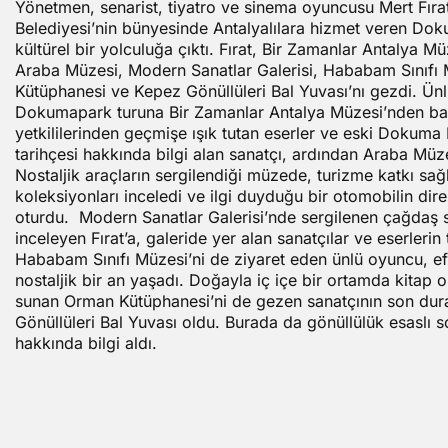
Yönetmen, senarist, tiyatro ve sinema oyuncusu Mert Fıra
Belediyesi’nin bünyesinde Antalyalılara hizmet veren Do
kültürel bir yolculuğa çıktı. Fırat, Bir Zamanlar Antalya M
Araba Müzesi, Modern Sanatlar Galerisi, Hababam Sınıfı
Kütüphanesi ve Kepez Gönüllüleri Bal Yuvası’nı gezdi. Ün
Dokumapark turuna Bir Zamanlar Antalya Müzesi’nden ba
yetkililerinden geçmişe ışık tutan eserler ve eski Dokuma 
tarihçesi hakkında bilgi alan sanatçı, ardından Araba Müze
Nostaljik araçların sergilendiği müzede, turizme katkı sa
koleksiyonları inceledi ve ilgi duyduğu bir otomobilin di
oturdu. Modern Sanatlar Galerisi’nde sergilenen çağdaş s
inceleyen Fırat’a, galeride yer alan sanatçılar ve eserlerin 
Hababam Sınıfı Müzesi’ni de ziyaret eden ünlü oyuncu, ef
nostaljik bir an yaşadı. Doğayla iç içe bir ortamda kitap
sunan Orman Kütüphanesi’ni de gezen sanatçının son dur
Gönüllüleri Bal Yuvası oldu. Burada da gönüllülük esaslı s
hakkında bilgi aldı.