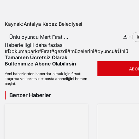
Kaynak:Antalya Kepez Belediyesi
Ünlü oyuncu Mert Fırat,
Dokumapark müzelerini gezdi
Haberle ilgili daha fazlası
#
Dokumapark
#
Fırat
#
gezdi
#
müzelerini
#
oyuncu
#
Ünlü
Tamamen Ücretsiz Olarak
Bültenimize Abone Olabilirsin
ABO
Yeni haberlerden haberdar olmak için fırsatı
kaçırma ve ücretsiz e-posta aboneliğini hemen
başlat.
Benzer Haberler