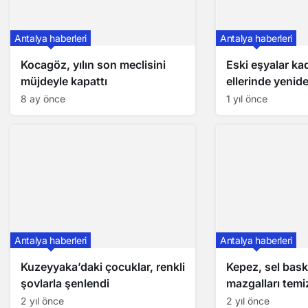
Antalya haberleri
Antalya haberleri
Kocagöz, yılın son meclisini
Eski eşyalar kad
müjdeyle kapattı
ellerinde yenid
kazanıyor
8 ay önce
1 yıl önce
Antalya haberleri
Antalya haberleri
Kuzeyyaka’daki çocuklar, renkli
Kepez, sel bask
şovlarla şenlendi
mazgalları temi
2 yıl önce
2 yıl önce