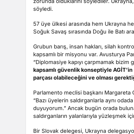
zorunda olduklarını söylediler. Ukrayna,
söyledi.
57 üye ülkesi arasında hem Ukrayna hem
Soğuk Savaş sırasında Doğu ile Batı ara
Grubun barış, insan hakları, silah kontr
kapsamlı bir misyonu var. Avusturya 
“Diplomasiye kapıyı çarpmamak bizim g
kapsamlı güvenlik konseptiyle AGİT’in
parçası olabileceğini ve olması gerekti
Parlamento meclisi başkanı Margareta 
“Bazı üyelerin saldırganlarla aynı oda
duyuyorum.” Ancak bugün orada buluna
saldırganların yalanlarıyla yüzleşmek için
Bir Slovak delegesi, Ukrayna delegasyon