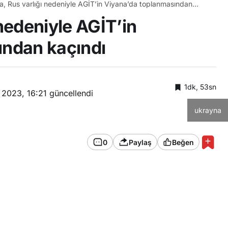
, Rus varlığı nedeniyle AGİT’in Viyana’da toplanmasından
nedeniyle AGİT’in
ından kaçındı
1dk, 53sn
 2023, 16:21
güncellendi
ukrayna
0
Paylaş
Beğen