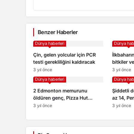
Benzer Haberler
Dünya haberleri
Dünya habe
Çin, gelen yolcular için PCR
İlkbaharı
testi gerekliliğini kaldıracak
bitkiler v
geliyor?
3 yıl önce
3 yıl önce
Dünya haberleri
Dünya habe
2 Edmonton memurunu
Şiddetli 
öldüren genç, Pizza Hut
az 14, Per
çalışanını da vurmuş
3 yıl önce
3 yıl önce