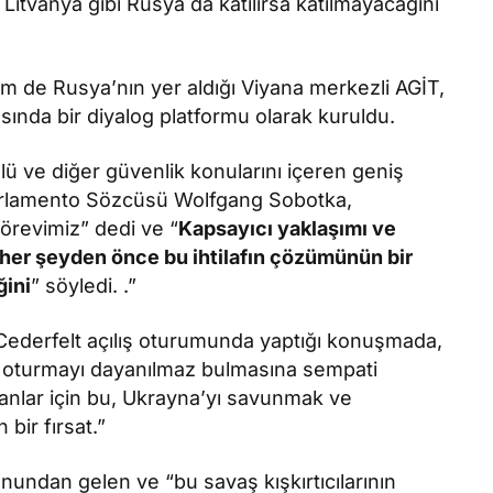
 Litvanya gibi Rusya da katılırsa katılmayacağını
 de Rusya’nın yer aldığı Viyana merkezli AGİT,
sında bir diyalog platformu olarak kuruldu.
olü ve diğer güvenlik konularını içeren geniş
Parlamento Sözcüsü Wolfgang Sobotka,
örevimiz” dedi ve “
Kapsayıcı yaklaşımı ve
 her şeyden önce bu ihtilafın çözümünün bir
ğini
” söyledi. .”
Cederfelt açılış oturumunda yaptığı konuşmada,
da oturmayı dayanılmaz bulmasına sempati
nlar için bu, Ukrayna’yı savunmak ve
 bir fırsat.”
undan gelen ve “bu savaş kışkırtıcılarının