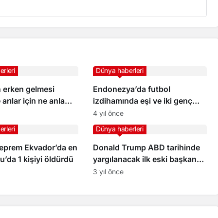
rleri
Dünya haberleri
n erken gelmesi
Endonezya’da futbol
e arılar için ne anlama
izdihamında eşi ve iki genç
kızını kaybeden adam
4 yıl önce
rleri
Dünya haberleri
deprem Ekvador’da en
Donald Trump ABD tarihinde
u’da 1 kişiyi öldürdü
yargılanacak ilk eski başkan
oldu
3 yıl önce