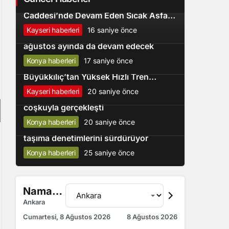
Başkan Büyükkılıç, Sazyolu
2
Caddesi’nde Devam Eden Sıcak Asfalt
Çalışmalarını İnceledi
Kayseri haberleri
16 saniye önce
Konya büyükşehir’in baba-oğul kampı
3
ağustos ayında da devam edecek
Konya haberleri
17 saniye önce
Bakan Uraloğlu ve Başkan
4
Büyükkılıç’tan Yüksek Hızlı Tren
Projesinde İnceleme
Kayseri haberleri
20 saniye önce
Konya bisiklet festivali’nin açılışı
5
coşkuyla gerçekleşti
Konya haberleri
20 saniye önce
Konya büyükşehir zabıtası toplu
taşıma denetimlerini sürdürüyor
Konya haberleri
25 saniye önce
Namaz Vakitleri
Ankara
Cumartesi, 8 Ağustos 2026
8 Ağustos 2026