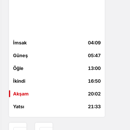
Akşam
20:02
2 saat 16 dakika kaldı
İmsak
04:09
Güneş
05:47
Öğle
13:00
İkindi
16:50
Akşam
20:02
Yatsı
21:33