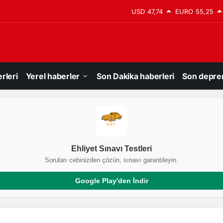
USD
47,74
EURO
55,25
rleri
Yerel haberler
Son Dakika haberleri
Son depre
Ehliyet Sınavı Testleri
Soruları cebinizden çözün, sınavı garantileyin.
Google Play'den İndir