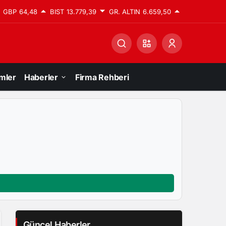
GBP
64,48
BIST
13.779,39
GR. ALTIN
6.659,50
mler
Haberler
Firma Rehberi
Güncel Haberler