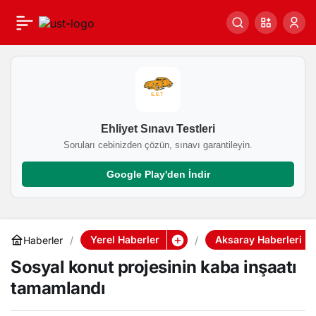
Sosyal konut projesinin
0
kaba inşaatı tamamlandı
Ehliyet Sınavı Testleri
Soruları cebinizden çözün, sınavı garantileyin.
Google Play'den İndir
Yerel Haberler
Aksaray Haberleri
Haberler
Sosyal konut projesinin kaba inşaatı
tamamlandı