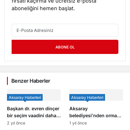
fırsatı kaçırma ve ücretsiz e-posta
aboneliğini hemen başlat.
ABONE OL
Benzer Haberler
Aksaray Haberleri
Aksaray Haberleri
Başkan dr. evren dinçer
Aksaray
bir seçim vaadini daha
belediyesi’nden orman
hayata geçiriyor
yangınlarına karşı
2 yıl önce
1 yıl önce
hassasiyet çağrısı