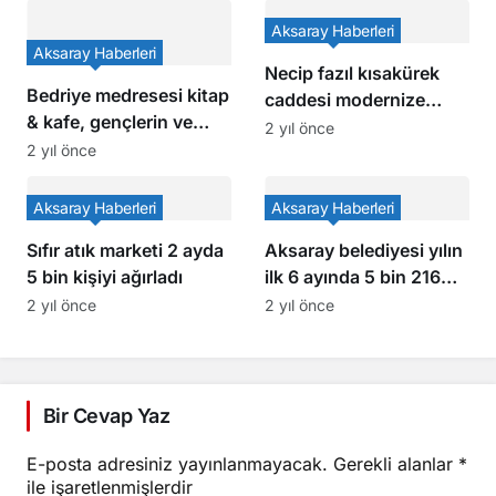
Aksaray Haberleri
Aksaray Haberleri
Necip fazıl kısakürek
Bedriye medresesi kitap
caddesi modernize
& kafe, gençlerin ve
ediliyor aksarayın
2 yıl önce
kitap severlerin yeni
2 yıl önce
çehresi değişiyor
buluşma noktası oldu
Aksaray Haberleri
Aksaray Haberleri
Sıfır atık marketi 2 ayda
Aksaray belediyesi yılın
5 bin kişiyi ağırladı
ilk 6 ayında 5 bin 216
hastanın gönlüne
2 yıl önce
2 yıl önce
dokundu
Bir Cevap Yaz
E-posta adresiniz yayınlanmayacak.
Gerekli alanlar
*
ile işaretlenmişlerdir