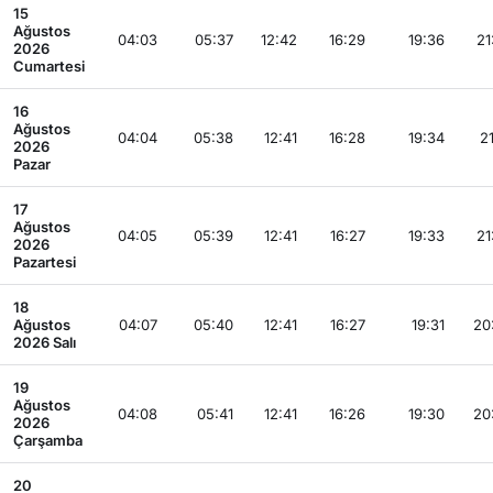
15
Ağustos
04:03
05:37
12:42
16:29
19:36
21
2026
Cumartesi
16
Ağustos
04:04
05:38
12:41
16:28
19:34
21
2026
Pazar
17
Ağustos
04:05
05:39
12:41
16:27
19:33
21
2026
Pazartesi
18
Ağustos
04:07
05:40
12:41
16:27
19:31
20
2026 Salı
19
Ağustos
04:08
05:41
12:41
16:26
19:30
20
2026
Çarşamba
20