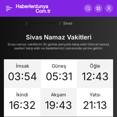
Haberler
Namaz Vakitleri
Sivas
Sivas Namaz Vakitleri
Sivas namaz vakitlerini 30 günlük periyotla takip edin! Güncel namaz
saatleri takip edin ve ibadetlerinizi zamanında yerine getirin.
İmsak
Güneş
Öğle
03:54
05:31
12:43
İkindi
Akşam
Yatsı
16:32
19:43
21:13