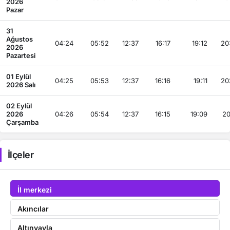
2026
Pazar
31
Ağustos
04:24
05:52
12:37
16:17
19:12
20
2026
Pazartesi
01 Eylül
04:25
05:53
12:37
16:16
19:11
20
2026 Salı
02 Eylül
2026
04:26
05:54
12:37
16:15
19:09
20
Çarşamba
İlçeler
İl merkezi
Akıncılar
Altınyayla