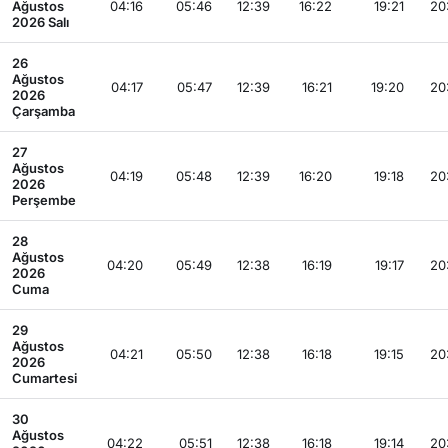
Ağustos
04:16
05:46
12:39
16:22
19:21
20
2026 Salı
26
Ağustos
04:17
05:47
12:39
16:21
19:20
20
2026
Çarşamba
27
Ağustos
04:19
05:48
12:39
16:20
19:18
20
2026
Perşembe
28
Ağustos
04:20
05:49
12:38
16:19
19:17
20
2026
Cuma
29
Ağustos
04:21
05:50
12:38
16:18
19:15
20
2026
Cumartesi
30
Ağustos
04:22
05:51
12:38
16:18
19:14
20