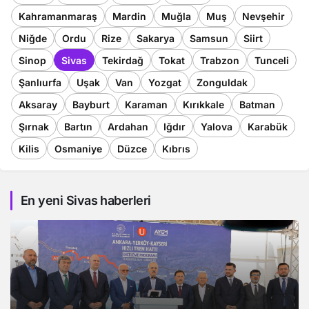
Kahramanmaraş
Mardin
Muğla
Muş
Nevşehir
Niğde
Ordu
Rize
Sakarya
Samsun
Siirt
Sinop
Sivas
Tekirdağ
Tokat
Trabzon
Tunceli
Şanlıurfa
Uşak
Van
Yozgat
Zonguldak
Aksaray
Bayburt
Karaman
Kırıkkale
Batman
Şırnak
Bartın
Ardahan
Iğdır
Yalova
Karabük
Kilis
Osmaniye
Düzce
Kıbrıs
En yeni Sivas haberleri