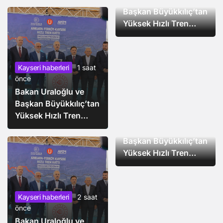
Başkan Büyükkılıç’tan
Yüksek Hızlı Tren
Projesinde İnceleme
Kayseri haberleri
1 saat
önce
Bakan Uraloğlu ve
Başkan Büyükkılıç’tan
Kayseri haberleri
2 saat
Yüksek Hızlı Tren
önce
Projesinde İnceleme
Bakan Uraloğlu ve
Başkan Büyükkılıç’tan
Yüksek Hızlı Tren
Projesinde İnceleme
Kayseri haberleri
2 saat
önce
Bakan Uraloğlu ve