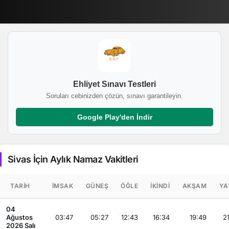
Ehliyet Sınavı Testleri
Soruları cebinizden çözün, sınavı garantileyin.
Google Play'den İndir
Sivas İçin Aylık Namaz Vakitleri
TARIH
İMSAK
GÜNEŞ
ÖĞLE
İKINDI
AKŞAM
YA
04
Ağustos
03:47
05:27
12:43
16:34
19:49
21
2026 Salı