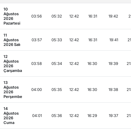
10
Ağustos
03:56
05:32
12:42
16:31
19:42
2
2026
Pazartesi
11
Ağustos
03:57
05:33
12:42
16:31
19:41
21
2026 Salı
12
Ağustos
03:58
05:34
12:42
16:30
19:39
21
2026
Çarşamba
13
Ağustos
04:00
05:35
12:42
16:30
19:38
21
2026
Perşembe
14
Ağustos
04:01
05:36
12:42
16:29
19:37
21
2026
Cuma