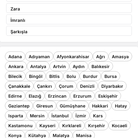
Zara
İmranlı
Şarkışla
Adana
Adıyaman
Afyonkarahisar
Ağrı
Amasya
Ankara
Antalya
Artvin
Aydın
Balıkesir
Bilecik
Bingöl
Bitlis
Bolu
Burdur
Bursa
Çanakkale
Çankırı
Çorum
Denizli
Diyarbakır
Edirne
Elazığ
Erzincan
Erzurum
Eskişehir
Gaziantep
Giresun
Gümüşhane
Hakkari
Hatay
Isparta
Mersin
İstanbul
İzmir
Kars
Kastamonu
Kayseri
Kırklareli
Kırşehir
Kocaeli
Konya
Kütahya
Malatya
Manisa