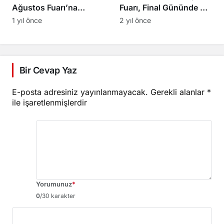
Ağustos Fuarı’na
Fuarı, Final Gününde de
Hazırlanıyor
Binlerce Misafirini
1 yıl önce
2 yıl önce
Ağırladı
Bir Cevap Yaz
E-posta adresiniz yayınlanmayacak.
Gerekli alanlar
*
ile işaretlenmişlerdir
Yorumunuz
*
0
/30 karakter