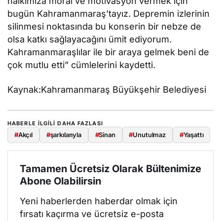
halkımıza moral ve motivasyon vermek için
bugün Kahramanmaraş’tayız. Depremin izlerinin
silinmesi noktasında bu konserin bir nebze de
olsa katkı sağlayacağını ümit ediyorum.
Kahramanmaraşlılar ile bir araya gelmek beni de
çok mutlu etti” cümlelerini kaydetti.
Kaynak:Kahramanmaraş Büyükşehir Belediyesi
HABERLE ILGILI DAHA FAZLASI
#
Akçıl
#
şarkılarıyla
#
Sinan
#
Unutulmaz
#
Yaşattı
Tamamen Ücretsiz Olarak Bültenimize
Abone Olabilirsin
Yeni haberlerden haberdar olmak için
fırsatı kaçırma ve ücretsiz e-posta