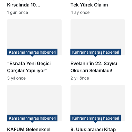
Kırsalında 10
Tek Yürek Olalım
Mahallenin Kullandığı
1 gün önce
4 ay önce
Grup Yolunu Yeniliyor
Kahramanmaraş haberleri
Kahramanmaraş haberleri
“Esnafa Yeni Geçici
Evelahir’in 22. Sayısı
Çarşılar Yapılıyor”
Okurları Selamladı!
3 yıl önce
2 yıl önce
Kahramanmaraş haberleri
Kahramanmaraş haberleri
KAFUM Geleneksel
9. Uluslararası Kitap