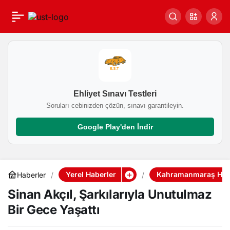
Sinan Akçıl, Şarkılarıyla
0
Paylaş
Unutulmaz Bir Gece
Yaşattı
Ehliyet Sınavı Testleri
Soruları cebinizden çözün, sınavı garantileyin.
Google Play'den İndir
Yerel Haberler
Kahramanmaraş Habe
Haberler
Sinan Akçıl, Şarkılarıyla Unutulmaz
Bir Gece Yaşattı