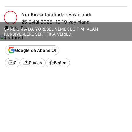
Nur Kiracı
tarafından yayınlandı
25 Eylül 2025, 19:19
yayınlandı
1dk, 33sn
ŞANLIURFA’DA YÖRESEL YEMEK EĞİTİMİ ALAN
KURSİYERLERE SERTİFİKA VERİLDİ
Google'da Abone Ol
0
Paylaş
Beğen