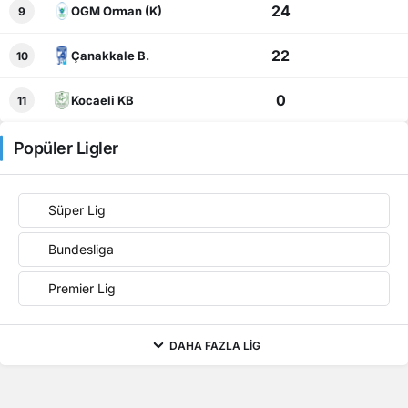
24
OGM Orman (K)
9
22
Çanakkale B.
10
0
Kocaeli KB
11
Popüler Ligler
Süper Lig
Bundesliga
Premier Lig
DAHA FAZLA LIG