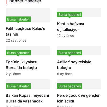
Benzer Haberler
Bursa haberleri
Bursa haberleri
Kentin hafızası
Fetih coşkusu Keles’e
dijitalleşiyor
taşındı
12 ay önce
22 saat önce
Bursa haberleri
Bursa haberleri
Ege’nin iki yakası
Adiller’ seyircisiyle
Bursa’da buluştu
buluştu
2 yıl önce
6 ay önce
Bursa haberleri
Bursa haberleri
Balkan Kupası heyecanı
Perde çocuk ve gençler
Bursa’da yaşanacak
için açıldı