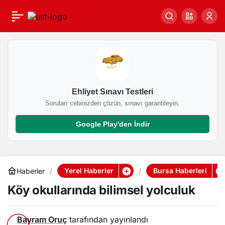
Köy okullarında bilimsel
0
yolculuk
Ehliyet Sınavı Testleri
Soruları cebinizden çözün, sınavı garantileyin.
Google Play'den İndir
Yerel Haberler
Bursa Haberleri
Haberler
Köy okullarında bilimsel yolculuk
Bayram Oruç
tarafından yayınlandı