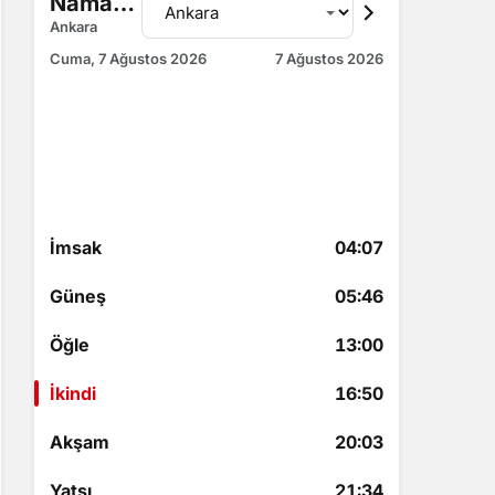
Namaz Vakitleri
Ankara
Cuma, 7 Ağustos 2026
7 Ağustos 2026
İkindi
16:50
2 saat 42 dakika kaldı
İmsak
04:07
Güneş
05:46
Öğle
13:00
İkindi
16:50
Akşam
20:03
Yatsı
21:34