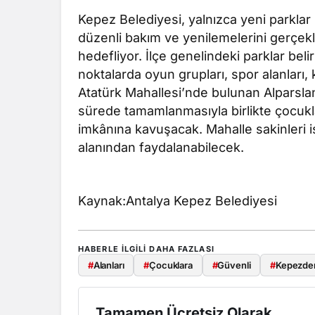
Kepez Belediyesi, yalnızca yeni parkla
düzenli bakım ve yenilemelerini gerçekl
hedefliyor. İlçe genelindeki parklar beli
noktalarda oyun grupları, spor alanları, 
Atatürk Mahallesi’nde bulunan Alparsla
sürede tamamlanmasıyla birlikte çocukl
imkânına kavuşacak. Mahalle sakinleri is
alanından faydalanabilecek.
Kaynak:Antalya Kepez Belediyesi
HABERLE ILGILI DAHA FAZLASI
#
Alanları
#
Çocuklara
#
Güvenli
#
Kepezde
Tamamen Ücretsiz Olarak