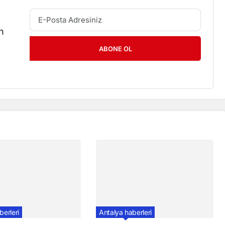
n
ABONE OL
berleri
Antalya haberleri