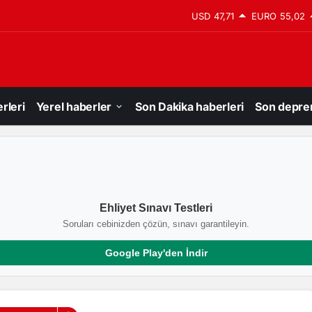
USD
47,71
EURO
55,02
rleri
Yerel haberler
Son Dakika haberleri
Son depre
Ehliyet Sınavı Testleri
Soruları cebinizden çözün, sınavı garantileyin.
Google Play'den İndir