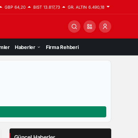
GBP
64,20
BIST
13.817,73
GR. ALTIN
6.490,18
mler
Haberler
Firma Rehberi
Güncel Haberler