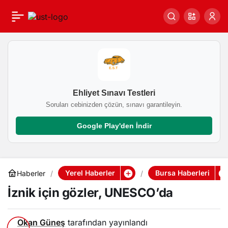
İznik için gözler,
0
UNESCO’da
Ehliyet Sınavı Testleri
Soruları cebinizden çözün, sınavı garantileyin.
Google Play'den İndir
Yerel Haberler
Bursa Haberleri
Haberler
İznik için gözler, UNESCO’da
Okan Güneş
tarafından yayınlandı