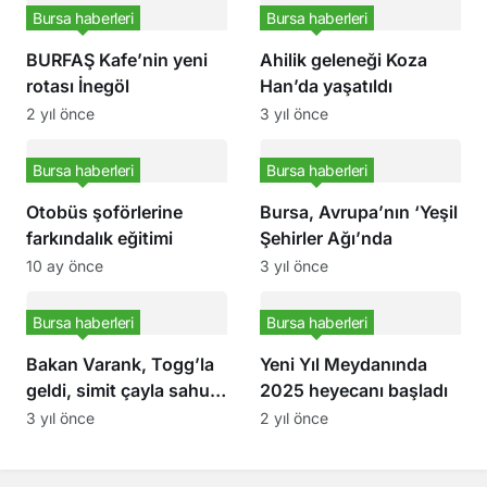
Bursa haberleri
Bursa haberleri
BURFAŞ Kafe’nin yeni
Ahilik geleneği Koza
rotası İnegöl
Han’da yaşatıldı
2 yıl önce
3 yıl önce
Bursa haberleri
Bursa haberleri
Otobüs şoförlerine
Bursa, Avrupa’nın ‘Yeşil
farkındalık eğitimi
Şehirler Ağı’nda
10 ay önce
3 yıl önce
Bursa haberleri
Bursa haberleri
Bakan Varank, Togg’la
Yeni Yıl Meydanında
geldi, simit çayla sahur
2025 heyecanı başladı
yaptı
3 yıl önce
2 yıl önce