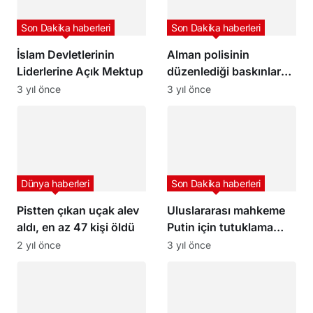
Son Dakika haberleri
Son Dakika haberleri
İslam Devletlerinin
Alman polisinin
Liderlerine Açık Mektup
düzenlediği baskınlarda
bir polis vuruldu
3 yıl önce
3 yıl önce
Dünya haberleri
Son Dakika haberleri
Pistten çıkan uçak alev
Uluslararası mahkeme
aldı, en az 47 kişi öldü
Putin için tutuklama
kararı çıkardı
2 yıl önce
3 yıl önce