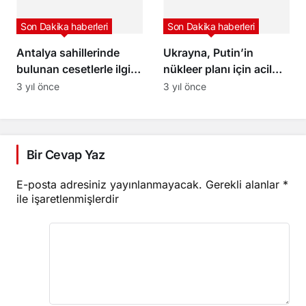
Son Dakika haberleri
Son Dakika haberleri
Antalya sahillerinde
Ukrayna, Putin’in
bulunan cesetlerle ilgili
nükleer planı için acil
valilik açıklama yaptı
BM toplantısı talep etti
3 yıl önce
3 yıl önce
Bir Cevap Yaz
E-posta adresiniz yayınlanmayacak.
Gerekli alanlar
*
ile işaretlenmişlerdir