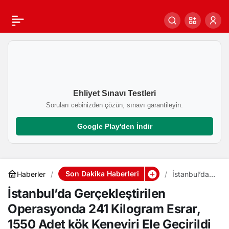
İstanbul’da
0
Paylaş
Gerçekleştirilen
Operasyonda 241
Ehliyet Sınavı Testleri
Kilogram Esrar, 1550
Soruları cebinizden çözün, sınavı garantileyin.
Adet kök Keneviri Ele
Google Play'den İndir
Geçirildi
Son Dakika Haberleri
Haberler
İstanbul’da
Gerçekleştiril
İstanbul’da Gerçekleştirilen
en
Operasyond
Operasyonda 241 Kilogram Esrar,
a 241
Kilogram
1550 Adet kök Keneviri Ele Geçirildi
Esrar, 1550