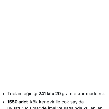
Toplam ağırlığı
241 kilo 20
gram esrar maddesi,
1550 adet
kök kenevir ile çok sayıda
uyuşturucu madde imal ve satışında kullanılan