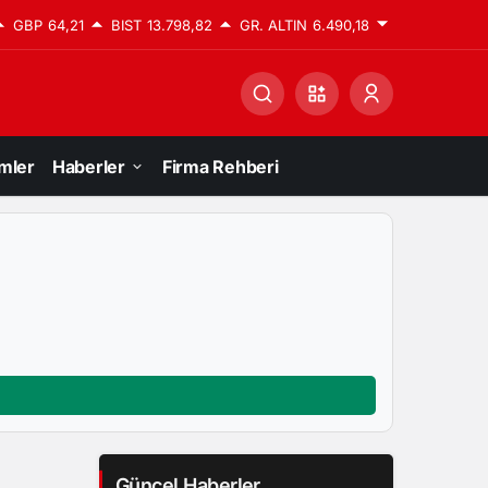
GBP
64,21
BIST
13.798,82
GR. ALTIN
6.490,18
mler
Haberler
Firma Rehberi
Güncel Haberler