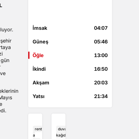
L
5 saat 3 dakika
kaldı
İmsak
04:07
luyor.
şehir
Güneş
05:46
rtaya
zi
Öğle
13:00
 gün
r
İkindi
16:50
 ve
Akşam
20:03
klerinin
Yatsı
21:34
 Mayıs
e
di.
rent
duvar
a
kağıdı