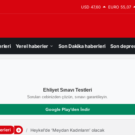
USD
47,60
EURO
55,07
rleri
Yerel haberler
Son Dakika haberleri
Son depre
Ehliyet Sınavı Testleri
Soruları cebinizden çözün, sınavı garantileyin.
Google Play'den İndir
rleri
Heykel’de ‘Meydan Kadınların’ olacak