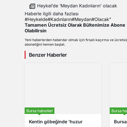
Heykel’de ‘Meydan Kadınların’ olacak
Haberle ilgili daha fazlası
#
Heykelde
#
Kadınların
#
Meydan
#
Olacak”
Tamamen Ücretsiz Olarak Bültenimize Abone
Olabilirsin
Yeni haberlerden haberdar olmak için fırsatı kaçırma ve ücretsi
aboneliğini hemen başlat.
Benzer Haberler
Bursa haberleri
Bursa ha
Kentin göbeğinde ‘huzur
Bursa’