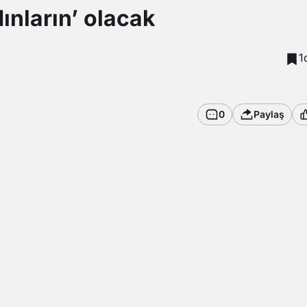
nların’ olacak
1
0
Paylaş