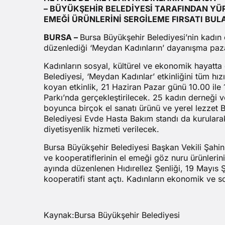
– BÜYÜKŞEHİR BELEDİYESİ TARAFINDAN Y
EMEĞİ ÜRÜNLERİNİ SERGİLEME FIRSATI BUL
BURSA –
Bursa Büyükşehir Belediyesi’nin kadın
düzenlediği ‘Meydan Kadınların’ dayanışma paza
Kadınların sosyal, kültürel ve ekonomik hayatt
Belediyesi, ‘Meydan Kadınlar’ etkinliğini tüm h
koyan etkinlik, 21 Haziran Pazar günü 10.00 ile
Parkı’nda gerçekleştirilecek. 25 kadın derneği 
boyunca birçok el sanatı ürünü ve yerel lezzet B
Belediyesi Evde Hasta Bakım standı da kurularak
diyetisyenlik hizmeti verilecek.
Bursa Büyükşehir Belediyesi Başkan Vekili Şahin
ve kooperatiflerinin el emeği göz nuru ürünler
ayında düzenlenen Hıdırellez Şenliği, 19 Mayıs 
kooperatifi stant açtı. Kadınların ekonomik ve s
Kaynak:Bursa Büyükşehir Belediyesi