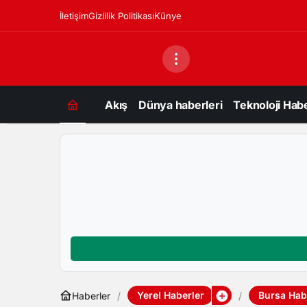
İletişim
Gizlilik Politikası
Künye
Akış
Dünya haberleri
Teknoloji Habe
Yerel Haberler
Bursa Habe
Haberler