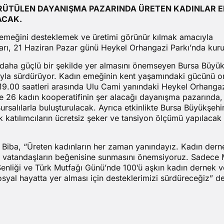
ÜRÜTÜLEN DAYANIŞMA PAZARINDA ÜRETEN KADINLAR E
ACAK.
 emeğini desteklemek ve üretimi görünür kılmak amacıyla
rı, 21 Haziran Pazar günü Heykel Orhangazi Parkı’nda kuru
a daha güçlü bir şekilde yer almasını önemseyen Bursa Büyük
ızıyla sürdürüyor. Kadın emeğinin kent yaşamındaki gücünü o
 19.00 saatleri arasında Ulu Cami yanındaki Heykel Orhanga
ve 26 kadın kooperatifinin şer alacağı dayanışma pazarında,
ursalılarla buluşturulacak. Ayrıca etkinlikte Bursa Büyükşehi
 katılımcıların ücretsiz şeker ve tansiyon ölçümü yapılacak
 Biba, “Üreten kadınların her zaman yanındayız. Kadın derne
ini vatandaşların beğenisine sunmasını önemsiyoruz. Sadece
Şenliği ve Türk Mutfağı Günü’nde 100’ü aşkın kadın dernek v
osyal hayatta yer alması için desteklerimizi sürdüreceğiz” de