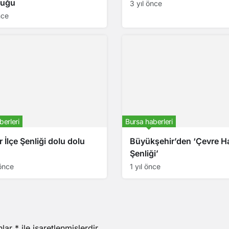
luğu
3 yıl önce
nce
berleri
Bursa haberleri
r İlçe Şenliği dolu dolu
Büyükşehir’den ‘Çevre Ha
Şenliği’
önce
1 yıl önce
nlar
*
ile işaretlenmişlerdir