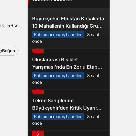
Büyükşehir, Elbistan Kırsalında
dk, 56sn
10 Mahallenin Kullandığı Grup
Yolunu Yeniliyor
Kahramanmaraş haberleri
8 saat
önce
2
Beğen
Uluslararası Bisiklet
Yarışması’nda En Zorlu Etap
Tamamlandı
Kahramanmaraş haberleri
8 saat
önce
3
Tekne Sahiplerine
Büyükşehir’den Kritik Uyarı;
Belgelerinizi Kontrol Edin!
Kahramanmaraş haberleri
8 saat
önce
4