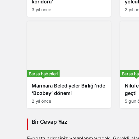
koridoru’
yolcu
3 yıl önce
2 yıl ö
Bursa haberleri
Bursa ha
Marmara Belediyeler Birliği’nde
Nilüfe
‘Bozbey’ dönemi
geçti
2 yıl önce
5 gün 
Bir Cevap Yaz
E-posta adresiniz yayınlanmayacak.
Gerekli ala