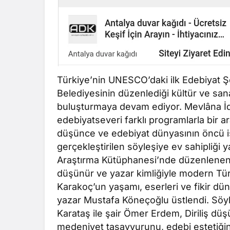
Türkiye’nin UNESCO’daki ilk Edebiyat 
Belediyesinin düzenlediği kültür ve sanat
buluşturmaya devam ediyor. Mevlâna İd
edebiyatseveri farklı programlarla bir 
düşünce ve edebiyat dünyasının öncü i
gerçekleştirilen söyleşiye ev sahipliği 
Araştırma Kütüphanesi’nde düzenlenen et
düşünür ve yazar kimliğiyle modern Tür
Karakoç’un yaşamı, eserleri ve fikir d
yazar Mustafa Köneçoğlu üstlendi. Söyl
Karataş ile şair Ömer Erdem, Diriliş dü
medeniyet tasavvurunu, edebi estetiğin