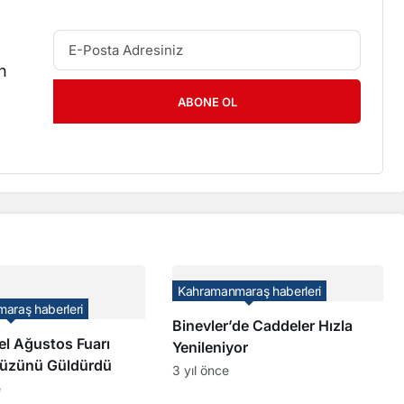
n
ABONE OL
Kahramanmaraş haberleri
araş haberleri
Binevler’de Caddeler Hızla
el Ağustos Fuarı
Yenileniyor
Yüzünü Güldürdü
3 yıl önce
e