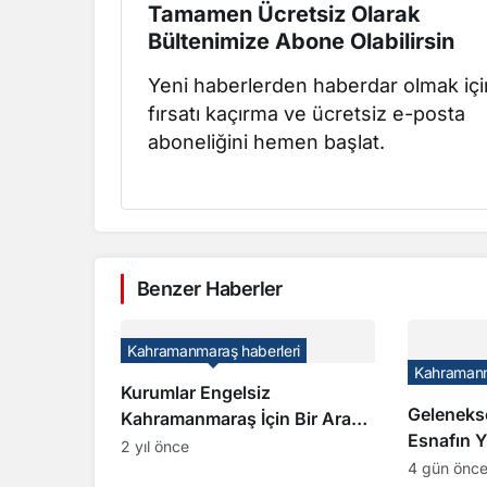
Tamamen Ücretsiz Olarak
Bültenimize Abone Olabilirsin
Yeni haberlerden haberdar olmak içi
fırsatı kaçırma ve ücretsiz e-posta
aboneliğini hemen başlat.
Benzer Haberler
Kahramanmaraş haberleri
Kahramanm
Kurumlar Engelsiz
Geleneks
Kahramanmaraş İçin Bir Araya
Esnafın 
Geldi
2 yıl önce
4 gün önc