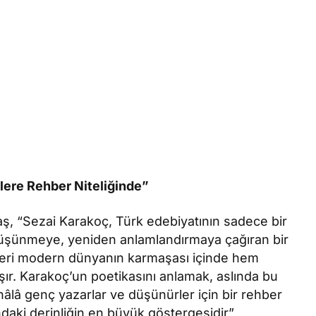
lere Rehber Niteliğinde”
, “Sezai Karakoç, Türk edebiyatının sadece bir
 düşünmeye, yeniden anlamlandırmaya çağıran bir
inleri modern dünyanın karmaşası içinde hem
taşır. Karakoç’un poetikasını anlamak, aslında bu
âlâ genç yazarlar ve düşünürler için bir rehber
daki derinliğin en büyük göstergesidir”