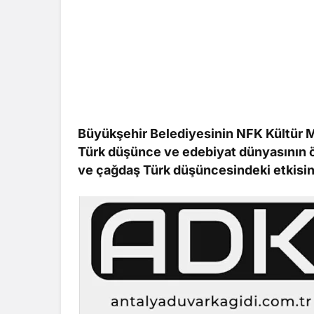
Büyükşehir Belediyesinin NFK Kültür M
Türk düşünce ve edebiyat dünyasının ö
ve çağdaş Türk düşüncesindeki etkisini