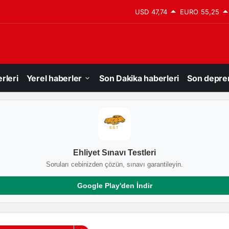
USD
47,74
EURO
55,25
rleri
Yerel haberler
Son Dakika haberleri
Son depre
Ehliyet Sınavı Testleri
Soruları cebinizden çözün, sınavı garantileyin.
Google Play'den İndir