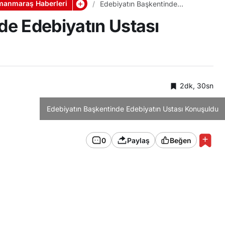
anmaraş Haberleri
Edebiyatın Başkentinde
Edebiyatın Ustası Konuşuldu
de Edebiyatın Ustası
2dk, 30sn
Edebiyatın Başkentinde Edebiyatın Ustası Konuşuldu
0
Paylaş
Beğen