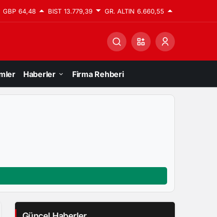
GBP
64,48
BIST
13.779,39
GR. ALTIN
6.660,55
mler
Haberler
Firma Rehberi
Güncel Haberler