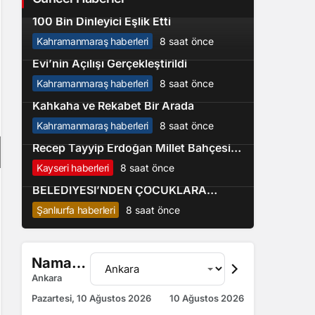
Ağustos Fuarı’nda Funda Arar Söyledi,
2
100 Bin Dinleyici Eşlik Etti
Kahramanmaraş haberleri
8 saat önce
Elbistan’da İdris Altun Taziye ve Kültür
3
Evi’nin Açılışı Gerçekleştirildi
Kahramanmaraş haberleri
8 saat önce
Ağustos Fuarı’nda Pazartesi günü
4
Kahkaha ve Rekabet Bir Arada
Kahramanmaraş haberleri
8 saat önce
Başkan Büyükkılıç’ın Vizyon Projesi
5
Recep Tayyip Erdoğan Millet Bahçesi
Büyümeye Devam Ediyor
Kayseri haberleri
8 saat önce
ŞANLIURFA BÜYÜKŞEHİR
BELEDİYESİ’NDEN ÇOCUKLARA
PROFESYONEL BASKETBOL EĞİTİMİ
Şanlıurfa haberleri
8 saat önce
Namaz Vakitleri
Ankara
Pazartesi, 10 Ağustos 2026
10 Ağustos 2026