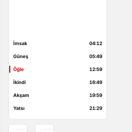
Öğle
12:59
5 saat 2 dakika kaldı
İmsak
04:12
Güneş
05:49
Öğle
12:59
İkindi
16:49
Akşam
19:59
Yatsı
21:29