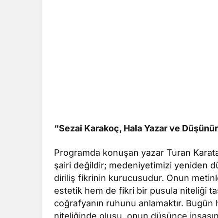
“Sezai Karakoç, Hala Yazar ve Düşünür
Programda konuşan yazar Turan Karataş
şairi değildir; medeniyetimizi yeniden
diriliş fikrinin kurucusudur. Onun met
estetik hem de fikri bir pusula niteliği 
coğrafyanın ruhunu anlamaktır. Bugün h
niteliğinde oluşu, onun düşünce inşasın