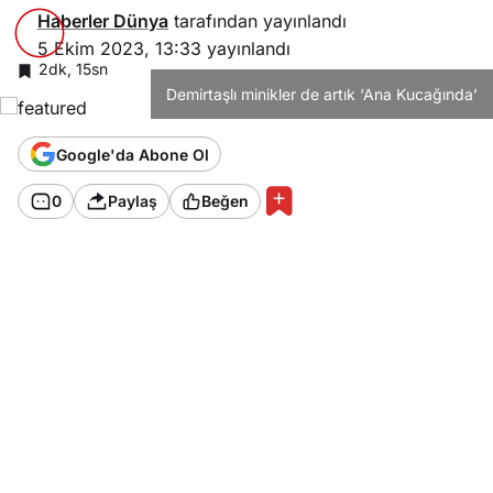
Haberler Dünya
tarafından yayınlandı
5 Ekim 2023, 13:33
yayınlandı
2dk, 15sn
Demirtaşlı minikler de artık ‘Ana Kucağında’
Google'da Abone Ol
0
Paylaş
Beğen