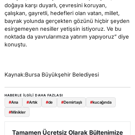
doğaya karşı duyarlı, çevresini koruyan,
çalışkan, gayretli, hedefleri olan vatan, millet,
bayrak yolunda gerçekten gözünü hiçbir şeyden
esirgemeyen nesiller yetişsin istiyoruz. Ve bu
noktada da yavrularımıza yatırım yapıyoruz” diye
konuştu.
Kaynak:Bursa Büyükşehir Belediyesi
HABERLE ILGILI DAHA FAZLASI
#
Ana
#
Artık
#
de
#
Demirtaşlı
#
kucağında
#
Minikler
Tamamen Ücretsiz Olarak Bültenimize