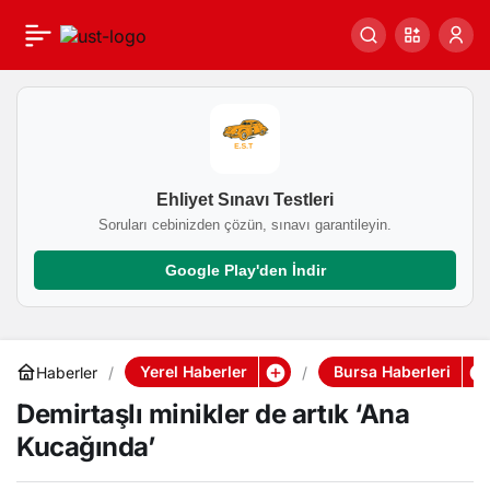
Demirtaşlı minikler de
0
artık ‘Ana Kucağında’
Ehliyet Sınavı Testleri
Soruları cebinizden çözün, sınavı garantileyin.
Google Play'den İndir
Yerel Haberler
Bursa Haberleri
Haberler
Demirtaşlı minikler de artık ‘Ana
Kucağında’