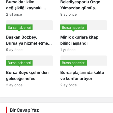
Bursa’da ‘İklim
Belediyesporlu Özge
değişikliği kaynaklı
Yılmazdan gümüş
vektörel hastalıklar’
madalya
2 yıl önce
9 ay önce
konuşuldu
Bursa haberleri
Bursa haberleri
Başkan Bozbey,
Minik okurlara kitap
Bursa’ya hizmet etmek
bilinci aşılandı
bizim için onurdur
9 ay önce
1 yıl önce
Bursa haberleri
Bursa haberleri
Bursa Büyükşehir’den
Bursa plajlarında kalite
geleceğe nefes
ve konfor artıyor
2 ay önce
2 ay önce
Bir Cevap Yaz