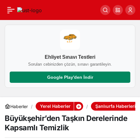
Büyükşehir’den Taşkın
0
Derelerinde Kapsamlı
Temizlik
Ehliyet Sınavı Testleri
Soruları cebinizden çözün, sınavı garantileyin.
Google Play'den İndir
Yerel Haberler
Şanlıurfa Haberleri
Haberler
Büyükşehir’den Taşkın Derelerinde
Kapsamlı Temizlik