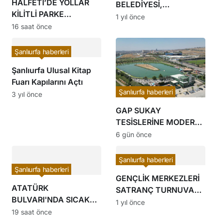
HALFETİ’DE YOLLAR
BELEDİYESİ,
KİLİTLİ PARKE
ABDURRAHMAN
1 yıl önce
TAŞLARIYLA
16 saat önce
ÖNÜL’Ü
YENİLENİYOR
ŞANLIURFALILARLA
BULUŞTURDU
Şanlıurfa haberleri
Şanlıurfa Ulusal Kitap
Fuarı Kapılarını Açtı
Şanlıurfa haberleri
3 yıl önce
GAP SUKAY
TESİSLERİNE MODERN
KÜTÜPHANE
6 gün önce
Şanlıurfa haberleri
Şanlıurfa haberleri
GENÇLİK MERKEZLERİ
ATATÜRK
SATRANÇ TURNUVASI
BULVARI'NDA SICAK
SONA ERDİ
1 yıl önce
ASFALT SERİMİ
19 saat önce