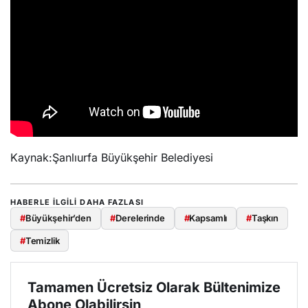
Kaynak:Şanlıurfa Büyükşehir Belediyesi
HABERLE ILGILI DAHA FAZLASI
#
Büyükşehir’den
#
Derelerinde
#
Kapsamlı
#
Taşkın
#
Temizlik
Tamamen Ücretsiz Olarak Bültenimize
Abone Olabilirsin