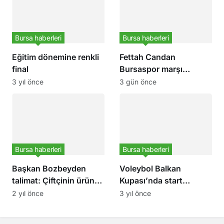
Bursa haberleri
Bursa haberleri
Eğitim dönemine renkli
Fettah Candan
final
Bursaspor marşı
müjdesi
3 yıl önce
3 gün önce
Bursa haberleri
Bursa haberleri
Başkan Bozbeyden
Voleybol Balkan
talimat: Çiftçinin ürünü
Kupası’nda start
tarlada kalmayacak
veriliyor
2 yıl önce
3 yıl önce