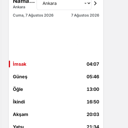
Namaz Vakitleri
Ankara
Cuma, 7 Ağustos 2026
7 Ağustos 2026
İmsak
04:07
18 saat 49 dakika kaldı
İmsak
04:07
Güneş
05:46
Öğle
13:00
İkindi
16:50
Akşam
20:03
Yatsı
21:34