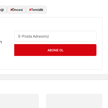
eği
#
Öncesi
#
Temizlik
n
ABONE OL