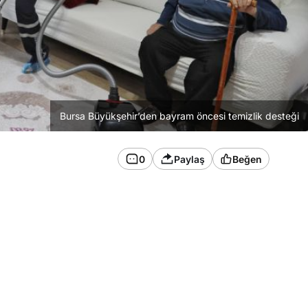
Bursa Büyükşehir’den bayram öncesi temizlik desteği
0
Paylaş
Beğen