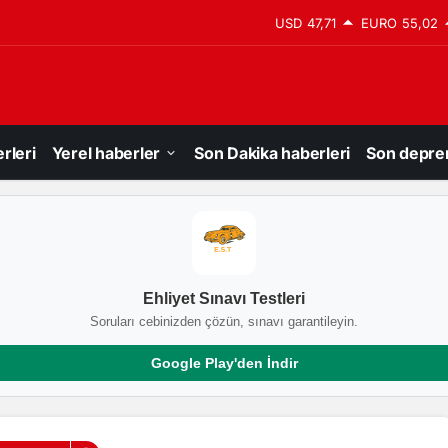
USD
47,71
EURO
55,02
rleri
Yerel haberler
Son Dakika haberleri
Son depre
Ehliyet Sınavı Testleri
Soruları cebinizden çözün, sınavı garantileyin.
Google Play'den İndir