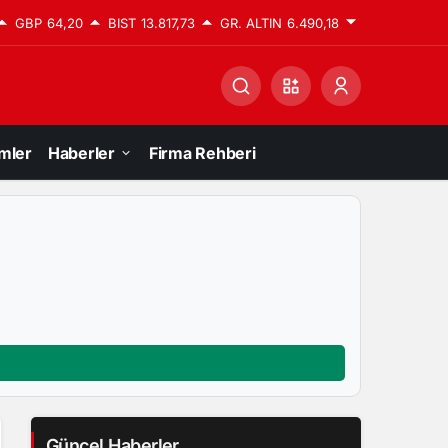
GBP
64,20
BIST
13.817,73
GR. ALTIN
6.490,18
mler
Haberler
Firma Rehberi
Güncel Haberler