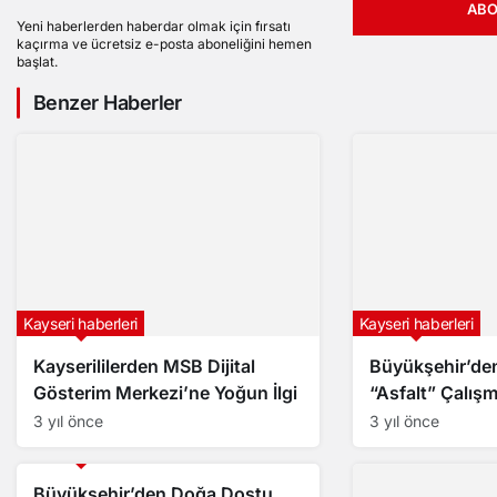
ABO
Yeni haberlerden haberdar olmak için fırsatı
kaçırma ve ücretsiz e-posta aboneliğini hemen
başlat.
Benzer Haberler
Kayseri haberleri
Kayseri haberleri
Kayserililerden MSB Dijital
Büyükşehir’den
Gösterim Merkezi’ne Yoğun İlgi
“Asfalt” Çalışm
3 yıl önce
3 yıl önce
Kayseri haberleri
Büyükşehir’den Doğa Dostu