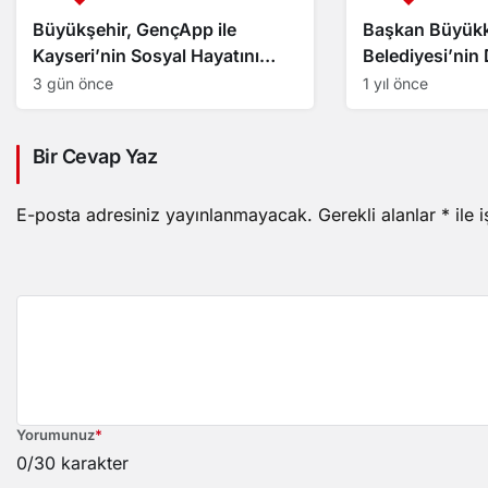
Büyükşehir, GençApp ile
Başkan Büyükk
Kayseri’nin Sosyal Hayatını
Belediyesi’nin
Dijitalleştirdi
Akülü Araç Dağ
3 gün önce
1 yıl önce
Katıldı
Bir Cevap Yaz
E-posta adresiniz yayınlanmayacak.
Gerekli alanlar
*
ile 
Yorumunuz
*
0
/30 karakter