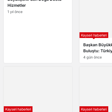
Hizmetler
1 yıl önce
Kayseri haberleri
Başkan Büyükkı
Buluştu: Türkiy
Gençlerimizle B
4 gün önce
Edeceğiz
Kayseri haberleri
Kayseri haberleri