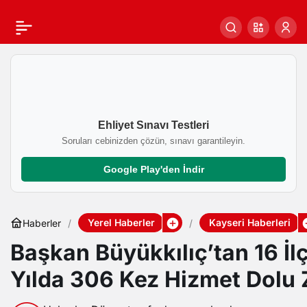
Ehliyet Sınavı Testleri
Soruları cebinizden çözün, sınavı garantileyin.
Google Play'den İndir
Yerel Haberler
Kayseri Haberleri
Haberler
Başkan Büyükkılıç’tan 16 İl
Yılda 306 Kez Hizmet Dolu 