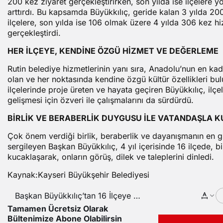
200 kez ziyaret gerçekleştirirken, son yılda ise ilçelere yö
arttırdı. Bu kapsamda Büyükkılıç, geride kalan 3 yılda 200
ilçelere, son yılda ise 106 olmak üzere 4 yılda 306 kez h
gerçekleştirdi.
HER İLÇEYE, KENDİNE ÖZGÜ HİZMET VE DEĞERLEME
Rutin belediye hizmetlerinin yanı sıra, Anadolu’nun en ka
olan ve her noktasında kendine özgü kültür özellikleri bu
ilçelerinde proje üreten ve hayata geçiren Büyükkılıç, ilçe
gelişmesi için özveri ile çalışmalarını da sürdürdü.
BİRLİK VE BERABERLİK DUYGUSU İLE VATANDAŞLA 
Çok önem verdiği birlik, beraberlik ve dayanışmanın en g
sergileyen Başkan Büyükkılıç, 4 yıl içerisinde 16 ilçede, b
kucaklaşarak, onların görüş, dilek ve taleplerini dinledi.
Kaynak:Kayseri Büyükşehir Belediyesi
Başkan Büyükkılıç’tan 16 İlçeye 4
Yılda 306 Kez Hizmet Dolu
Tamamen Ücretsiz Olarak
Ziyaret
Bültenimize Abone Olabilirsin