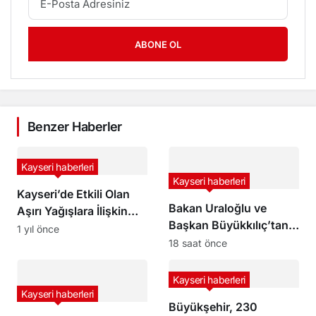
ABONE OL
Benzer Haberler
Kayseri haberleri
Kayseri haberleri
Kayseri’de Etkili Olan
Bakan Uraloğlu ve
Aşırı Yağışlara İlişkin
Başkan Büyükkılıç’tan
Açıklama
1 yıl önce
Yüksek Hızlı Tren
18 saat önce
Projesinde İnceleme
Kayseri haberleri
Kayseri haberleri
Büyükşehir, 230