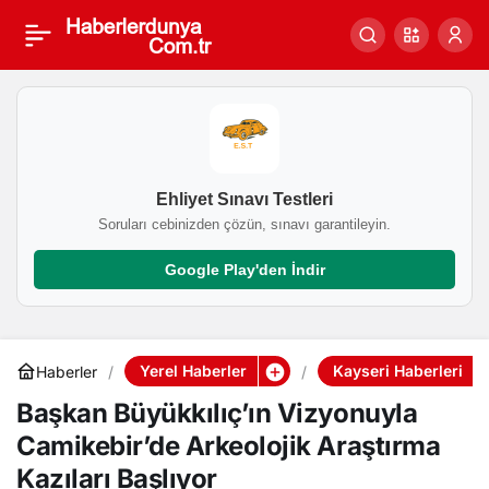
Başkan Büyükkılıç’ın
0
Vizyonuyla Camikebir’de
Arkeolojik Araştırma
Ehliyet Sınavı Testleri
Kazıları Başlıyor
Soruları cebinizden çözün, sınavı garantileyin.
Google Play'den İndir
Yerel Haberler
Kayseri Haberleri
Haberler
Başkan Büyükkılıç’ın Vizyonuyla
Camikebir’de Arkeolojik Araştırma
Kazıları Başlıyor