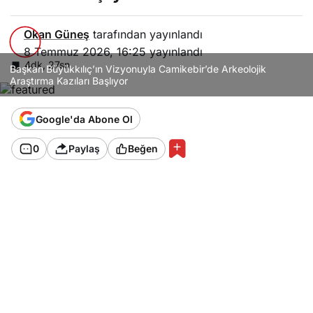
Okan Güneş
tarafından yayınlandı
8 Temmuz 2026, 16:25
yayınlandı
4dk, 27sn
Başkan Büyükkılıç’ın Vizyonuyla Camikebir’de Arkeolojik
Araştırma Kazıları Başlıyor
Google'da Abone Ol
0
Paylaş
Beğen