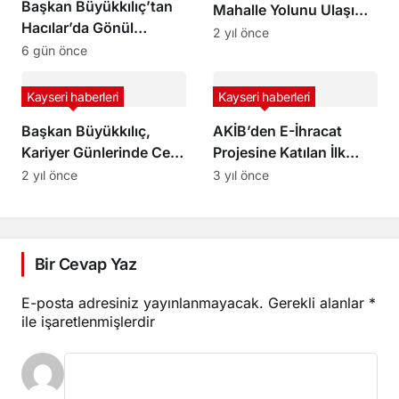
Başkan Büyükkılıç’tan
Mahalle Yolunu Ulaşıma
Hacılar’da Gönül
Açtı
2 yıl önce
Buluşmaları: Ev
6 gün önce
Ziyaretinden Esnaf
Turuna, Taziye
Kayseri haberleri
Kayseri haberleri
Ziyaretinden Nostalji
Başkan Büyükkılıç,
AKİB’den E-İhracat
Durağına
Kariyer Günlerinde Celal
Projesine Katılan İlk
Bayar Anadolu Lisesi
Belediye Kayseri
2 yıl önce
3 yıl önce
Öğrencileri ile Buluştu
Büyükşehir’e Teknik
Ziyaret
Bir Cevap Yaz
E-posta adresiniz yayınlanmayacak.
Gerekli alanlar
*
ile işaretlenmişlerdir