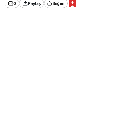
0
Paylaş
Beğen