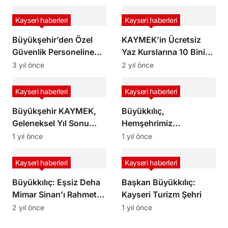
Kayseri haberleri
Kayseri haberleri
Büyükşehir’den Özel
KAYMEK’in Ücretsiz
Güvenlik Personeline
Yaz Kurslarına 10 Binin
“Özel” Seminer
Üzerinde Başvuru
3 yıl önce
2 yıl önce
Kayseri haberleri
Kayseri haberleri
Büyükşehir KAYMEK,
Büyükkılıç,
Geleneksel Yıl Sonu
Hemşehrimiz
Sergisi’ni Açıyor
Hisarcıklıoğlu’nu Tebrik
1 yıl önce
1 yıl önce
Ediyor, Başarılar
Diliyorum
Kayseri haberleri
Kayseri haberleri
Büyükkılıç: Eşsiz Deha
Başkan Büyükkılıç:
Mimar Sinan’ı Rahmet
Kayseri Turizm Şehri
ve Minnetle Anıyorum
2 yıl önce
1 yıl önce