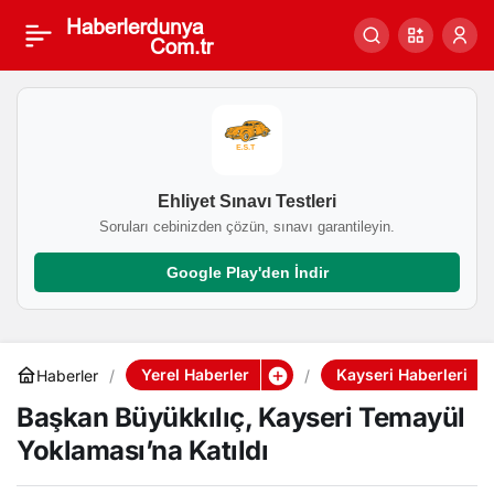
Başkan Büyükkılıç,
0
Kayseri Temayül
Yoklaması’na Katıldı
Ehliyet Sınavı Testleri
Soruları cebinizden çözün, sınavı garantileyin.
Google Play'den İndir
Yerel Haberler
Kayseri Haberleri
Haberler
Başkan Büyükkılıç, Kayseri Temayül
Yoklaması’na Katıldı