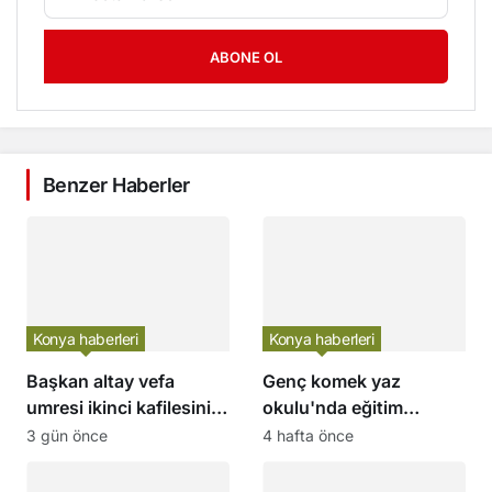
ABONE OL
Benzer Haberler
Konya haberleri
Konya haberleri
Başkan altay vefa
Genç komek yaz
umresi ikinci kafilesinin
okulu'nda eğitim
kura çekilişine katılarak
heyecanı 20.500
3 gün önce
4 hafta önce
konyalıların heyecanına
öğrenci ile başladı
ortak oldu