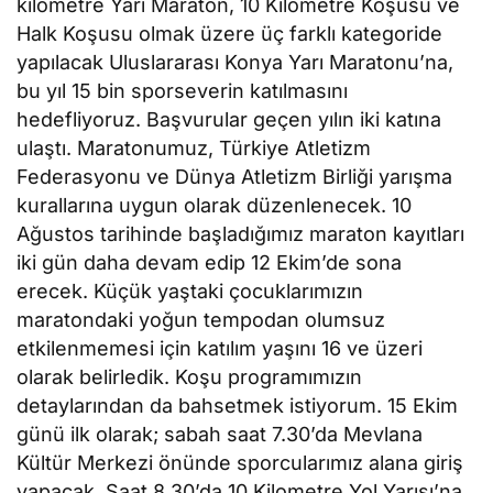
kilometre Yarı Maraton, 10 Kilometre Koşusu ve
Halk Koşusu olmak üzere üç farklı kategoride
yapılacak Uluslararası Konya Yarı Maratonu’na,
bu yıl 15 bin sporseverin katılmasını
hedefliyoruz. Başvurular geçen yılın iki katına
ulaştı. Maratonumuz, Türkiye Atletizm
Federasyonu ve Dünya Atletizm Birliği yarışma
kurallarına uygun olarak düzenlenecek. 10
Ağustos tarihinde başladığımız maraton kayıtları
iki gün daha devam edip 12 Ekim’de sona
erecek. Küçük yaştaki çocuklarımızın
maratondaki yoğun tempodan olumsuz
etkilenmemesi için katılım yaşını 16 ve üzeri
olarak belirledik. Koşu programımızın
detaylarından da bahsetmek istiyorum. 15 Ekim
günü ilk olarak; sabah saat 7.30’da Mevlana
Kültür Merkezi önünde sporcularımız alana giriş
yapacak. Saat 8.30’da 10 Kilometre Yol Yarışı’na