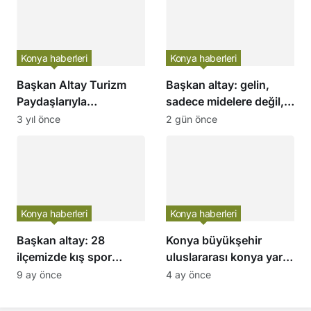
Konya haberleri
Konya haberleri
Başkan Altay Turizm
Başkan altay: gelin,
Paydaşlarıyla
sadece midelere değil,
Değerlendirme
ruhlara da hitap eden
3 yıl önce
2 gün önce
Toplantısı Yaptı
konya’da, lezzetin
başkentinde buluşalım
Konya haberleri
Konya haberleri
Başkan altay: 28
Konya büyükşehir
ilçemizde kış spor
uluslararası konya yarı
okulumuza katılan 13
maratonu kapsamında
9 ay önce
4 ay önce
bin öğrencimize
fotoğraf yarışması
başarılar diliyorum
düzenliyor