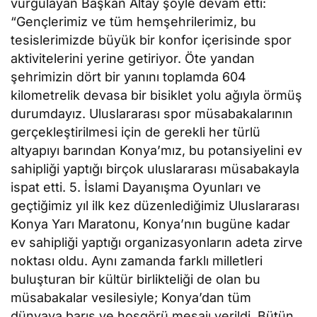
vurgulayan Başkan Altay şöyle devam etti:
“Gençlerimiz ve tüm hemşehrilerimiz, bu
tesislerimizde büyük bir konfor içerisinde spor
aktivitelerini yerine getiriyor. Öte yandan
şehrimizin dört bir yanını toplamda 604
kilometrelik devasa bir bisiklet yolu ağıyla örmüş
durumdayız. Uluslararası spor müsabakalarının
gerçekleştirilmesi için de gerekli her türlü
altyapıyı barından Konya’mız, bu potansiyelini ev
sahipliği yaptığı birçok uluslararası müsabakayla
ispat etti. 5. İslami Dayanışma Oyunları ve
geçtiğimiz yıl ilk kez düzenlediğimiz Uluslararası
Konya Yarı Maratonu, Konya’nın bugüne kadar
ev sahipliği yaptığı organizasyonların adeta zirve
noktası oldu. Aynı zamanda farklı milletleri
buluşturan bir kültür birlikteliği de olan bu
müsabakalar vesilesiyle; Konya’dan tüm
dünyaya barış ve hoşgörü mesajı verildi. Bütün