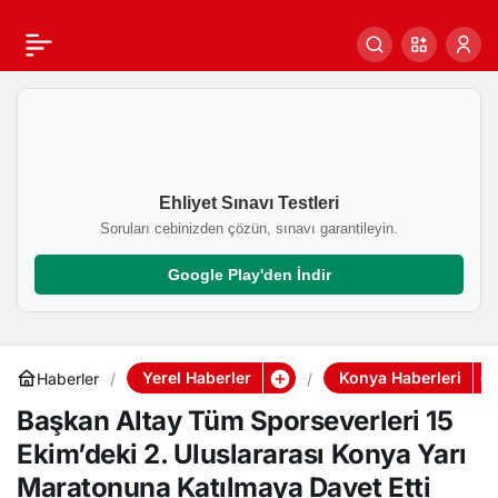
Başkan Altay Tüm
0
Paylaş
Sporseverleri 15
Ekim’deki 2. Uluslararası
Ehliyet Sınavı Testleri
Konya Yarı Maratonuna
Soruları cebinizden çözün, sınavı garantileyin.
Katılmaya Davet Etti
Google Play'den İndir
Yerel Haberler
Konya Haberleri
Haberler
Başkan Altay Tüm Sporseverleri 15
Ekim’deki 2. Uluslararası Konya Yarı
Maratonuna Katılmaya Davet Etti