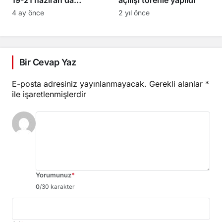
19-21 haziran’da
açılışı törenle yapıldı
kapılarını açıyor
4 ay önce
2 yıl önce
Bir Cevap Yaz
E-posta adresiniz yayınlanmayacak.
Gerekli alanlar
*
ile işaretlenmişlerdir
Yorumunuz
*
0
/30 karakter