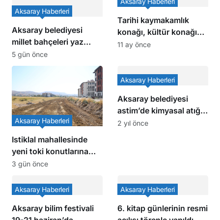
Aksaray Haberleri
Aksaray Haberleri
Tarihi kaymakamlık
Aksaray belediyesi
konağı, kültür konağına
millet bahçeleri yaz
dönüştürülüyor
11 ay önce
aylarının vazgeçilmezi
5 gün önce
olmaya devam ediyor
Aksaray Haberleri
Aksaray belediyesi
astim’de kimyasal atığa
Aksaray Haberleri
ve çevre kirliliğine geçit
2 yıl önce
vermiyor
Istiklal mahallesinde
yeni toki konutlarına
ulaşımı kolaylaştıracak
3 gün önce
hamle
Aksaray Haberleri
Aksaray Haberleri
Aksaray bilim festivali
6. kitap günlerinin resmi