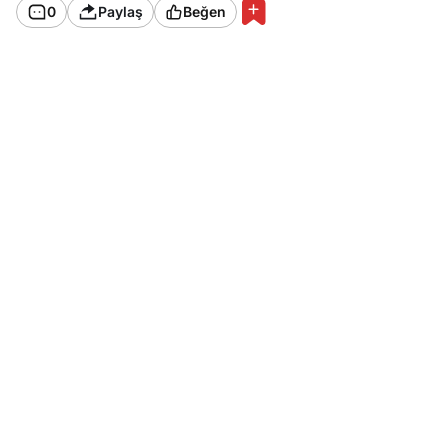
0
Paylaş
Beğen