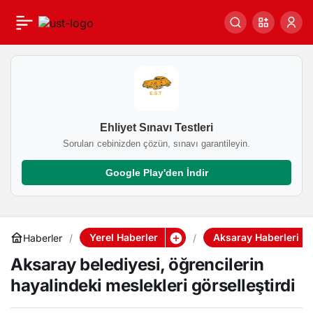
Aksaray belediyesi,
0
öğrencilerin hayalindeki
meslekleri görselleştirdi
Ehliyet Sınavı Testleri
Soruları cebinizden çözün, sınavı garantileyin.
Google Play'den İndir
Yerel Haberler
Aksaray Haberleri
Haberler
Aksaray belediyesi, öğrencilerin
hayalindeki meslekleri görselleştirdi