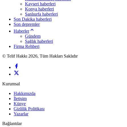
Kayseri haberleri
Konya haberleri
Şanlıurfa haberleri
Son Dakika haberleri
Son depremler
Haberler
Gündem
Sağlık haberleri
Firma Rehberi
© Telif Hakkı 2026, Tüm Hakları Saklıdır
Kurumsal
Hakkımızda
İletişim
Künye
Gizlilik Politikası
Yazarlar
Bağlantılar