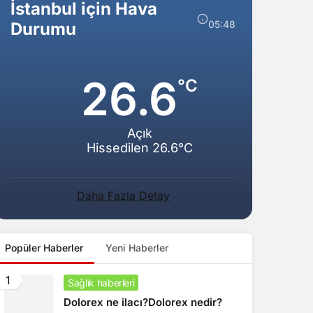
İstanbul için Hava
05:48
Durumu
26.6
°C
Açık
Hissedilen 26.6°C
Daha Fazla Detay
Popüler Haberler
Yeni Haberler
1
Sağlık haberleri
Dolorex ne ilacı?Dolorex nedir?