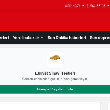
USD
47,74
EURO
55,25
rleri
Yerel haberler
Son Dakika haberleri
Son depre
Ehliyet Sınavı Testleri
Soruları cebinizden çözün, sınavı garantileyin.
Google Play'den İndir