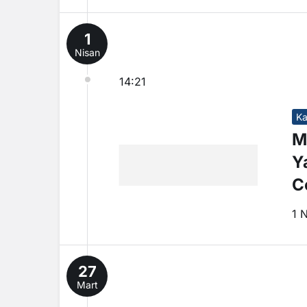
1
Nisan
14:21
Ka
M
Y
C
1 
27
Mart