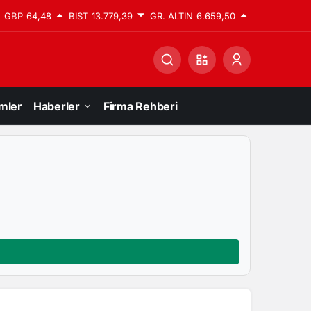
GBP
64,48
BIST
13.779,39
GR. ALTIN
6.659,50
mler
Haberler
Firma Rehberi
Yazarlarımız