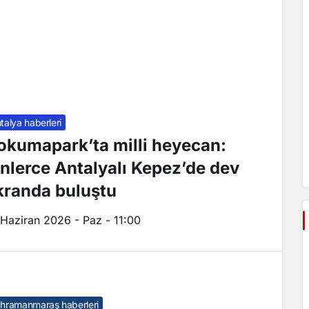
talya haberleri
okumapark’ta milli heyecan:
inlerce Antalyalı Kepez’de dev
kranda buluştu
 Haziran 2026 - Paz - 11:00
hramanmaraş haberleri