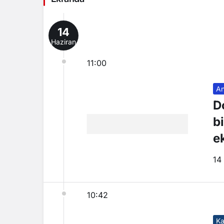
14
Haziran
11:00
An
D
b
e
14
10:42
Ka