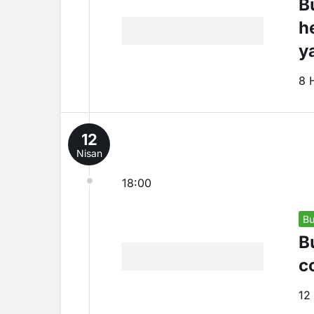
B
h
y
8 
12
Nisan
18:00
Bu
B
c
12