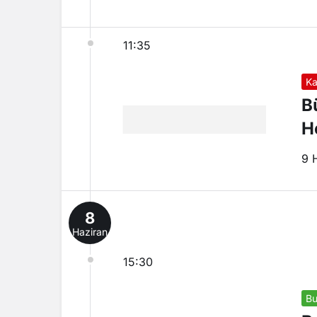
11:35
Ka
B
H
9 
8
Haziran
15:30
Bu