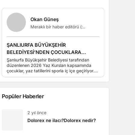
Okan Güneş
Meraklı bir haber editörü (:..
ŞANLIURFA BÜYÜKŞEHİR
Aksaray b
BELEDİYESİ’NDEN ÇOCUKLARA
sayaçları
PROFESYONEL BASKETBOL EĞİTİMİ
bilgilend
Şanlıurfa Büyükşehir Belediyesi tarafından
AKSARAY 
düzenlenen 2026 Yaz Kursları kapsamında
SAYAÇLAR
çocuklar, yaz tatillerini sporla iç içe geçiriyor....
BİLGİLEND
Kanalizasy
Popüler Haberler
2 yıl önce
Dolorex ne ilacı?Dolorex nedir?