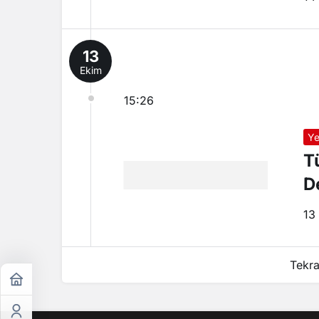
13
Ekim
15:26
Ye
T
D
13
Tekra