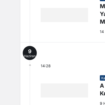
M
Y
M
14
9
Haziran
14:28
Ka
A
K
9 